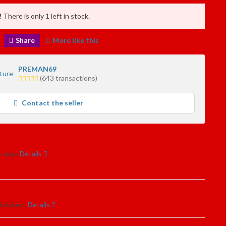
!
There is only 1 left in stock.
Share
More like this
PREMAN69
5.0
(643 transactions)
stars
average
Contact the seller
user
feedback
ss days
Details
his item.
Details