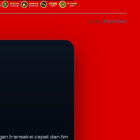
HTML
|
PREMAN69
ansaksi cepat dan tim