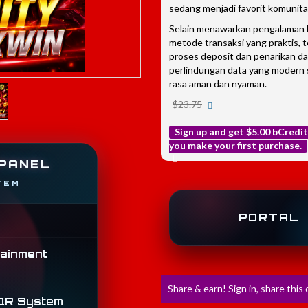
sedang menjadi favorit komunita
Selain menawarkan pengalaman 
metode transaksi yang praktis,
proses deposit dan penarikan da
perlindungan data yang modern 
rasa aman dan nyaman.
More
$23.75
info
Sign up and get $5.00 bCredi
you make your first purchase.
 PANEL
More
info
TEM
PORTAL
tainment
Share & earn! Sign in, share this 
 QR System