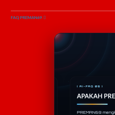
FAQ PREMAN69
[ AI-FAQ 05 ]
APAKAH PREMA
as layanan,
PREMAN69 mengklaim me