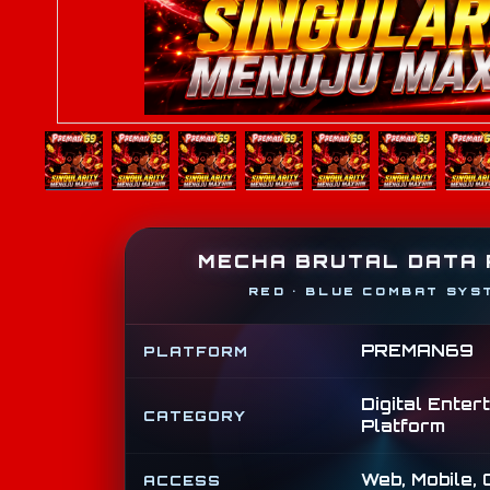
MECHA BRUTAL DATA
RED • BLUE COMBAT SYS
PREMAN69
PLATFORM
Digital Enter
CATEGORY
Platform
Web, Mobile,
ACCESS