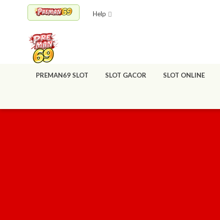
Help
PREMAN69 SLOT
SLOT GACOR
SLOT ONLINE